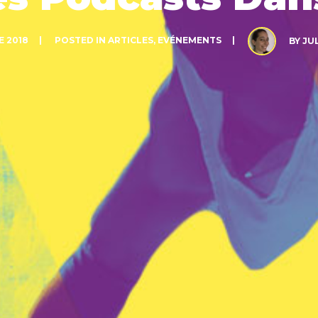
E 2018
POSTED IN
ARTICLES
,
EVÉNEMENTS
BY
JU