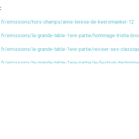
:
re.fr/emissions/hors-champs/anne-teresa-de-keersmaeker-12
e.fr/emissions/la-grande-table-1ere-partie/hommage-trisha-br
e.fr/emissions/la-grande-table-1ere-partie/reviser-ses-classi
e.fr/emissions/la-grande-table-1ere-partie/le-festival-dautomn
e.fr/emissions/la-grande-table-1ere-partie/la-creation-face-au
re.fr/emissions/une-vie-dartiste/numero-44-hip-hop-avec-mour