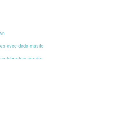
own
ques-avec-dada-masilo
e-celebre-loeuvre-de-
-chaos-europeen
ad-merzouki