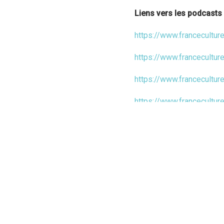
Liens vers les podcasts 
https://www.francecultu
https://www.francecultur
https://www.francecultur
https://www.francecultur
william-forsythe
https://www.francecultur
https://www.francecultu